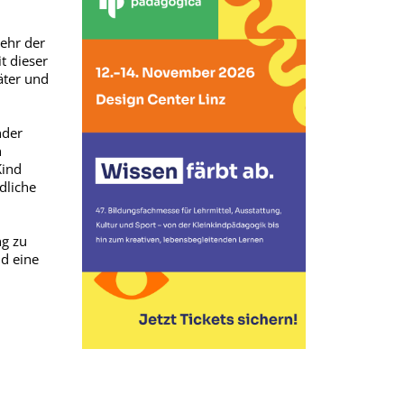
kehr der
t dieser
äter und
nder
n
Kind
dliche
ng zu
nd eine
: