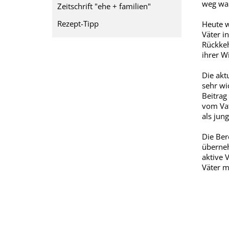
weg wa
Zeitschrift "ehe + familien"
Rezept-Tipp
Heute w
Väter i
Rückkeh
ihrer Wi
Die akt
sehr wi
Beitrag
vom Vat
als jun
Die Ber
überneh
aktive 
Väter m