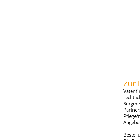
Zur 
Väter f
rechtli
Sorgere
Partner
Pflegef
Angebot
Bestell