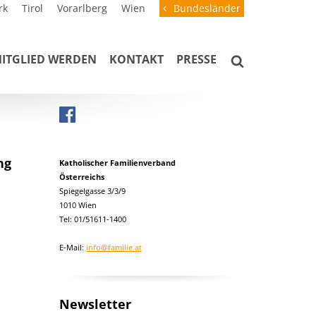
rk
Tirol
Vorarlberg
Wien
Bundesländer
ITGLIED WERDEN
KONTAKT
PRESSE
ng
Katholischer Familienverband
Österreichs
Spiegelgasse 3/3/9
1010 Wien
Tel: 01/51611-1400
E-Mail:
info@familie.at
Newsletter