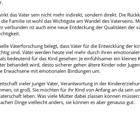
r.
irkt das Vater sein nicht mehr indirekt, sondern direkt. Die Rück
n die Familie ist wohl das Wichtigste am Wandel des Vaterseins. Mi
r verbunden ist auch eine neue Entdeckung der Qualitäten der v
chtigkeit.
uelle Väterforschung belegt, dass Väter für die Entwicklung der ki
chtig sind. Väter werden heute viel mehr durch ihren emotionale
 als bedeutend für das Kind gesehen: Je einfühlsamer ein kleines 
er behandelt wird, desto sicherer gehen ältere Kinder oder Jugen
ge Erwachsene mit emotionalen Bindungen um.
eitschaft vieler junger Väter, Verantwortung in der Kindererziehu
men, ist groß. Sie möchten für ihr Kind von Anfang an da sein u
Vaterschaft leben. Was viele Mütter dabei zlassen können müssen
achen Dinge vielleicht anders, sie können es aber genauso gut.