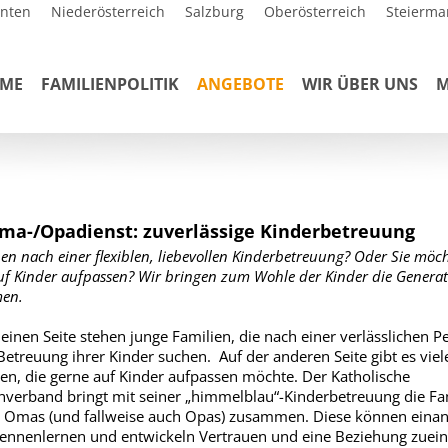
rnten
Niederösterreich
Salzburg
Oberösterreich
Steierma
ME
FAMILIENPOLITIK
ANGEBOTE
WIR ÜBER UNS
M
ma-/Opadienst: zuverlässige Kinderbetreuung
hen nach einer flexiblen, liebevollen Kinderbetreuung? Oder Sie möc
uf Kinder aufpassen? Wir bringen zum Wohle der Kinder die Genera
en.
 einen Seite stehen junge Familien, die nach einer verlässlichen P
 Betreuung ihrer Kinder suchen. Auf der anderen Seite gibt es viele
n, die gerne auf Kinder aufpassen möchte. Der Katholische
nverband bringt mit seiner „himmelblau“-Kinderbetreuung die Fa
 Omas (und fallweise auch Opas) zusammen. Diese können eina
ennenlernen und entwickeln Vertrauen und eine Beziehung zuein