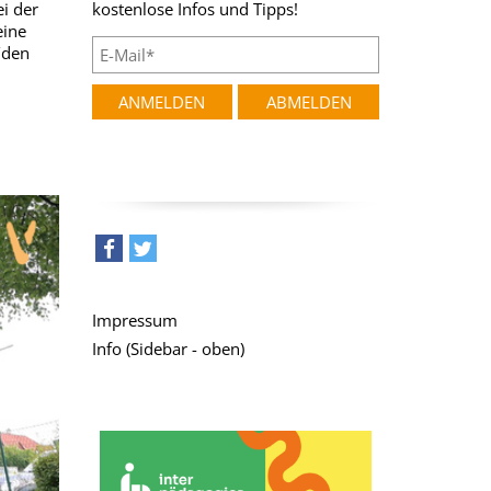
i der
kostenlose Infos und Tipps!
eine
/den
teilen
tweet
Impressum
Info (Sidebar - oben)