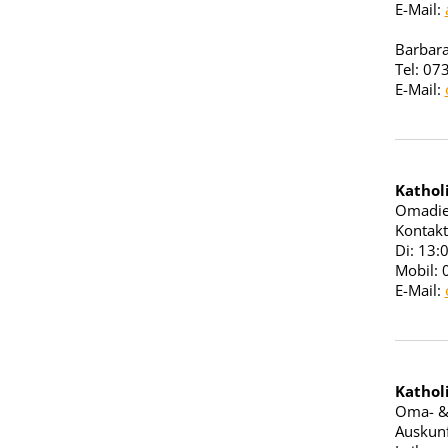
E-Mail:
Barbar
Tel: 07
E-Mail:
Kathol
Omadie
Kontakt
Di: 13:
Mobil:
E-Mail:
Kathol
Oma- &
Auskunf