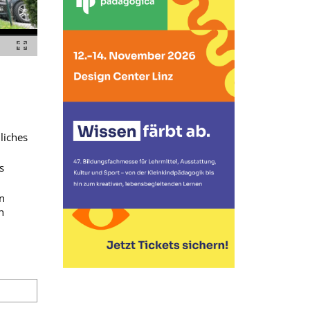
liches
s
n
n