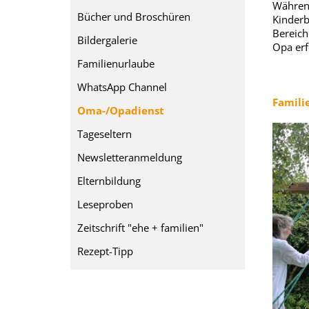
Während
Bücher und Broschüren
Kinderb
Bereich
Bildergalerie
Opa erf
Familienurlaube
WhatsApp Channel
Famili
Oma-/Opadienst
Tageseltern
Newsletteranmeldung
Elternbildung
Leseproben
Zeitschrift "ehe + familien"
Rezept-Tipp