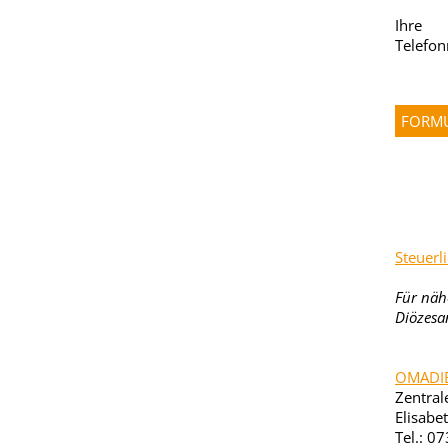
Ihre
Telefo
Steuerl
Für näh
Diözesa
OMADIEN
Zentral
Elisabe
Tel.: 0