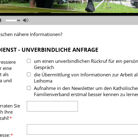
schen nähere Informationen?
IENST - UNVERBINDLICHE ANFRAGE
um einen unverbindlichen Rückruf für ein persön
ressiere
Gespräch
r eine
t als
die Übermittlung von Informationen zur Arbeit al
a und
Leihoma
Aufnahme in den Newsletter um den Katholische
Familienverband erstmal besser kennen zu lerne
rraten Sie
h Ihre
zahl!
*
esse:
*