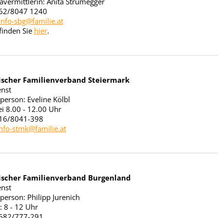
vermittlerin: Anita Strumegger
662/8047 1240
info-sbg@familie.at
 finden Sie
hier
.
ischer Familienverband Steiermark
nst
person: Eveline Kölbl
ei 8.00 - 12.00 Uhr
316/8041-398
nfo-stmk@familie.at
ischer Familienverband Burgenland
nst
person: Philipp Jurenich
: 8 - 12 Uhr
2682/777-291