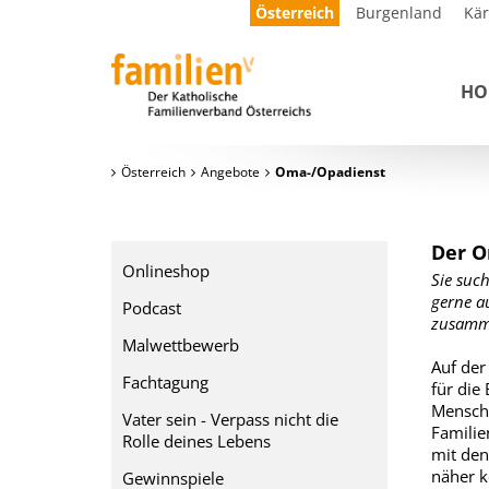
Österreich
Burgenland
Kä
HO
Österreich
Angebote
Oma-/Opadienst
Der O
Onlineshop
Sie suc
gerne a
Podcast
zusamm
Malwettbewerb
Auf der
Fachtagung
für die
Mensche
Vater sein - Verpass nicht die
Familie
Rolle deines Lebens
mit den
näher k
Gewinnspiele