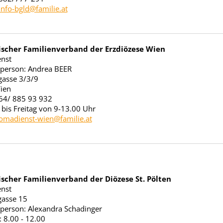
info-bgld@familie.at
ischer Familienverband der Erzdiözese Wien
nst
person: Andrea BEER
gasse 3/3/9
ien
664/ 885 93 932
bis Freitag von 9-13.00 Uhr
omadienst-wien@familie.at
ischer Familienverband der Diözese St. Pölten
nst
gasse 15
person: Alexandra Schadinger
: 8.00 - 12.00