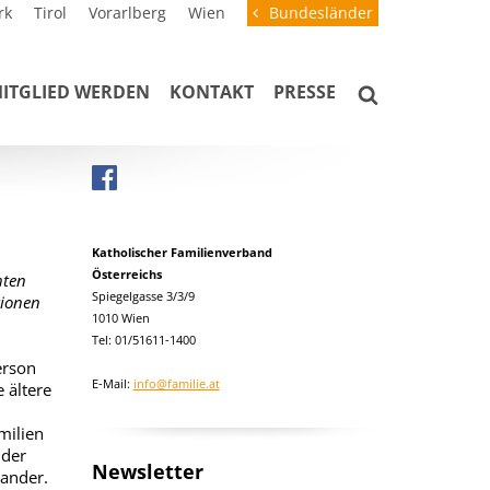
rk
Tirol
Vorarlberg
Wien
Bundesländer
ITGLIED WERDEN
KONTAKT
PRESSE
Katholischer Familienverband
Österreichs
hten
Spiegelgasse 3/3/9
tionen
1010 Wien
Tel: 01/51611-1400
erson
E-Mail:
info@familie.at
 ältere
milien
nder
Newsletter
ander.