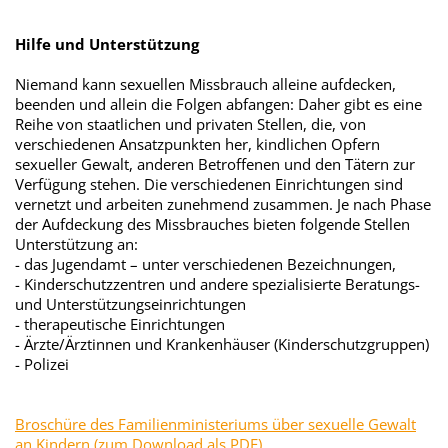
Hilfe und Unterstützung
Niemand kann sexuellen Missbrauch alleine aufdecken,
beenden und allein die Folgen abfangen: Daher gibt es eine
Reihe von staatlichen und privaten Stellen, die, von
verschiedenen Ansatzpunkten her, kindlichen Opfern
sexueller Gewalt, anderen Betroffenen und den Tätern zur
Verfügung stehen. Die verschiedenen Einrichtungen sind
vernetzt und arbeiten zunehmend zusammen. Je nach Phase
der Aufdeckung des Missbrauches bieten folgende Stellen
Unterstützung an:
- das Jugendamt – unter verschiedenen Bezeichnungen,
- Kinderschutzzentren und andere spezialisierte Beratungs-
und Unterstützungseinrichtungen
- therapeutische Einrichtungen
- Ärzte/Ärztinnen und Krankenhäuser (Kinderschutzgruppen)
- Polizei
Broschüre des Familienministeriums über sexuelle Gewalt
an Kindern (zum Download als PDF)