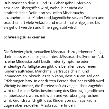
Bub zwischen dem 1. und 16. Lebensjahr Opfer von
sexuellen Übergriffen wird, wobei hier nicht die
strafrechtliche Definition sexuellen Missbrauchs
anzunehmen ist. Kinder und Jugendliche setzen Zeichen und
brauchen oft viele Anläufe und manchmal einige Jahre bis
sie gehört werden und ihnen geglaubt wird.
Schwierig zu erkennen
Die Schwierigkeit, sexuellen Missbrauch zu „erkennen“, liegt
darin, dass es kein so genanntes „Missbrauchs-Syndrom“, d.
h. eine Mindestanzahl bestimmter Symptome oder
eindeutige Auffälligkeiten gibt, die bei allen betroffenen
Kindern auftreten. Manchmal vertraut sich ein Kind
jemandem an, obwohl es sein kann, dass nur ein Teil der
Erfahrungen bzw. in der dritten Person darüber erzählt wird.
Wichtig ist immer, die Bereitschaft zu zeigen, dass zugehört
wird und es der Selbstbestimmung des Kindes/Jugendlichen
zu überlassen, wann, mit wem und worüber gesprochen
wird. Grundsätzlich gilt, dass Kinder von sich aus kaum
Lügen über sexuellen Missbrauch erfinden.