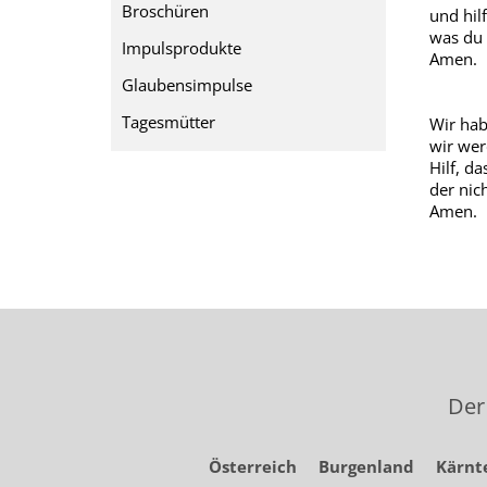
Broschüren
und hilf
was du 
Impulsprodukte
Amen.
Glaubensimpulse
Tagesmütter
Wir hab
wir werd
Hilf, da
der nic
Amen.
Der
Österreich
Burgenland
Kärnt