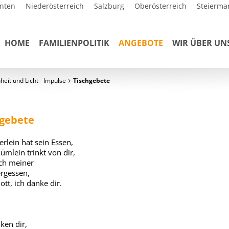
nten
Niederösterreich
Salzburg
Oberösterreich
Steierma
HOME
FAMILIENPOLITIK
ANGEBOTE
WIR ÜBER UN
eit und Licht - Impulse
Tischgebete
hgebete
erlein hat sein Essen,
ümlein trinkt von dir,
ch meiner
ergessen,
ott, ich danke dir.
ken dir,