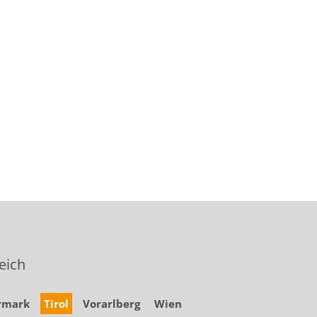
eich
rmark
Tirol
Vorarlberg
Wien