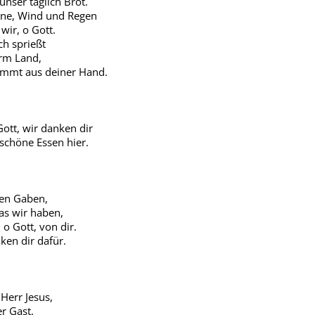
unser täglich Brot.
ne, Wind und Regen
wir, o Gott.
h sprießt
rm Land,
ommt aus deiner Hand.
Gott, wir danken dir
 schöne Essen hier.
ten Gaben,
was wir haben,
o Gott, von dir.
ken dir dafür.
err Jesus,
er Gast,