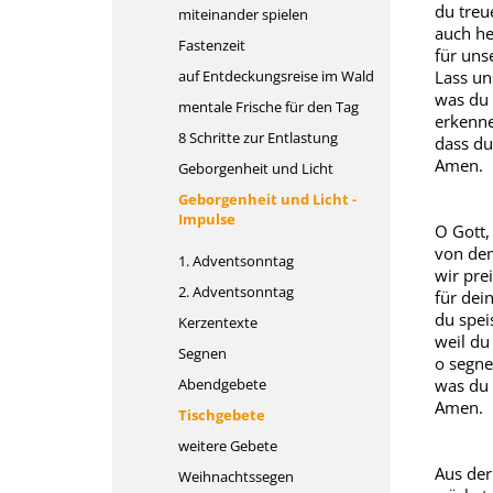
du treu
miteinander spielen
auch he
Fastenzeit
für unse
auf Entdeckungsreise im Wald
Lass un
was du 
mentale Frische für den Tag
erkenne
8 Schritte zur Entlastung
dass du 
Amen.
Geborgenheit und Licht
Geborgenheit und Licht -
Impulse
O Gott,
von dem
1. Adventsonntag
wir pre
2. Adventsonntag
für dei
du spei
Kerzentexte
weil du 
Segnen
o segne
Abendgebete
was du 
Amen.
Tischgebete
weitere Gebete
Aus der
Weihnachtssegen