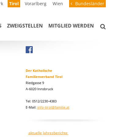
rk
Tirol
Vorarlberg
Wien
Bundesländer
S
ZWEIGSTELLEN
MITGLIED WERDEN
Der Katholische
Familienverband Tirol
Riedgasse 9
A-6020 Innsbruck
Tel: 0512/2230-4383
E-Mail:
info-tirol@familie.at
aktuelle Jahresberichte