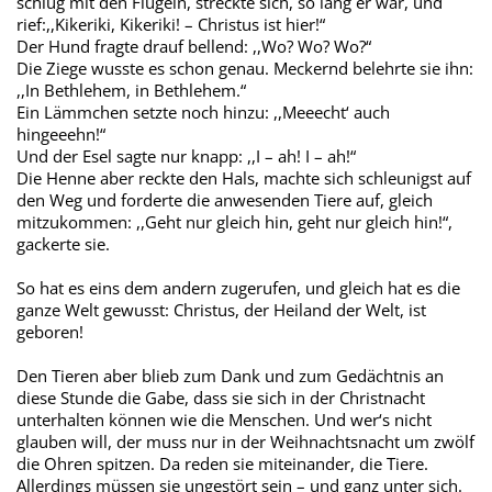
schlug mit den Flügeln, streckte sich, so lang er war, und
rief:,,Kikeriki, Kikeriki! – Christus ist hier!“
Der Hund fragte drauf bellend: ,,Wo? Wo? Wo?“
Die Ziege wusste es schon genau. Meckernd belehrte sie ihn:
,,In Bethlehem, in Bethlehem.“
Ein Lämmchen setzte noch hinzu: ,,Meeecht‘ auch
hingeeehn!“
Und der Esel sagte nur knapp: ,,I – ah! I – ah!“
Die Henne aber reckte den Hals, machte sich schleunigst auf
den Weg und forderte die anwesenden Tiere auf, gleich
mitzukommen: ,,Geht nur gleich hin, geht nur gleich hin!“,
gackerte sie.
So hat es eins dem andern zugerufen, und gleich hat es die
ganze Welt gewusst: Christus, der Heiland der Welt, ist
geboren!
Den Tieren aber blieb zum Dank und zum Gedächtnis an
diese Stunde die Gabe, dass sie sich in der Christnacht
unterhalten können wie die Menschen. Und wer‘s nicht
glauben will, der muss nur in der Weihnachtsnacht um zwölf
die Ohren spitzen. Da reden sie miteinander, die Tiere.
Allerdings müssen sie ungestört sein – und ganz unter sich.