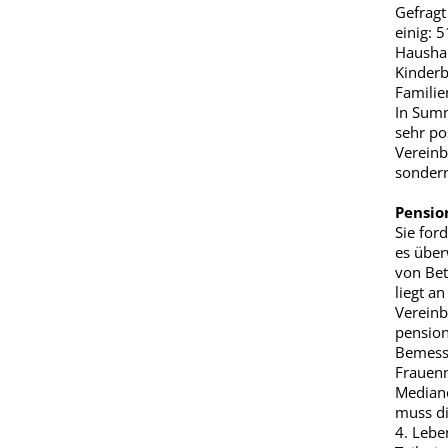
Gefragt
einig: 
Haushal
Kinderb
Familie
In Summ
sehr po
Vereinb
sondern
Pension
Sie ford
es über
von Betr
liegt a
Vereinb
pension
Bemessu
Frauenm
Mediane
muss di
4. Lebe