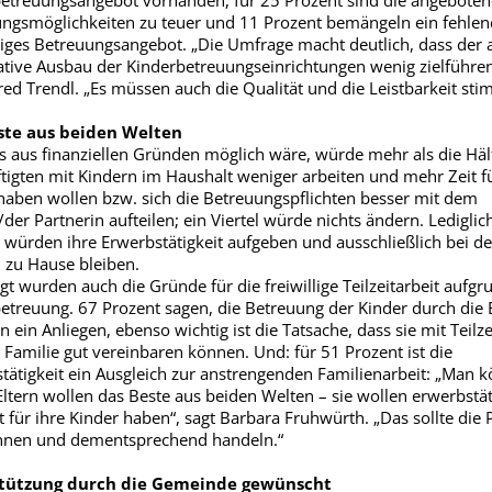
etreuungsangebot vorhanden, für 25 Prozent sind die angebote
ngsmöglichkeiten zu teuer und 11 Prozent bemängeln ein fehlen
iges Betreuungsangebot. „Die Umfrage macht deutlich, dass der a
ative Ausbau der Kinderbetreuungseinrichtungen wenig zielführend
fred Trendl. „Es müssen auch die Qualität und die Leistbarkeit st
ste aus beiden Welten
 aus finanziellen Gründen möglich wäre, würde mehr als die Häl
tigten mit Kindern im Haushalt weniger arbeiten und mehr Zeit fü
haben wollen bzw. sich die Betreuungspflichten besser mit dem
/der Partnerin aufteilen; ein Viertel würde nichts ändern. Lediglic
 würden ihre Erwerbstätigkeit aufgeben und ausschließlich bei d
 zu Hause bleiben.
gt wurden auch die Gründe für die freiwillige Teilzeitarbeit aufg
etreuung. 67 Prozent sagen, die Betreuung der Kinder durch die 
n ein Anliegen, ebenso wichtig ist die Tatsache, dass sie mit Teilze
 Familie gut vereinbaren können. Und: für 51 Prozent ist die
tätigkeit ein Ausgleich zur anstrengenden Familienarbeit: „Man 
Eltern wollen das Beste aus beiden Welten – sie wollen erwerbstät
t für ihre Kinder haben“, sagt Barbara Fruhwürth. „Das sollte die P
nnen und dementsprechend handeln.“
tützung durch die Gemeinde gewünscht