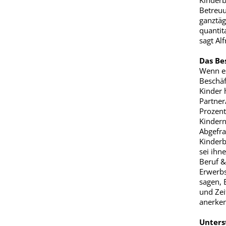
Kinderb
Betreuu
ganztäg
quantit
sagt Al
Das Be
Wenn es
Beschäf
Kinder 
Partner
Prozent
Kindern
Abgefra
Kinderb
sei ihne
Beruf &
Erwerbs
sagen, 
und Zei
anerke
Unters