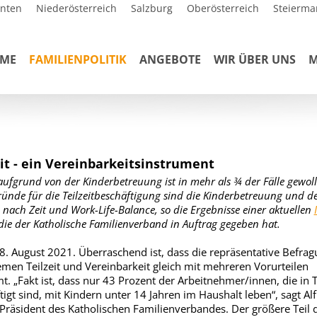
rnten
Niederösterreich
Salzburg
Oberösterreich
Steierma
ME
FAMILIENPOLITIK
ANGEBOTE
WIR ÜBER UNS
M
eit - ein Vereinbarkeitsinstrument
 aufgrund von der Kinderbetreuung ist in mehr als ¾ der Fälle gewoll
ünde für die Teilzeitbeschäftigung sind die Kinderbetreuung und d
nach Zeit und Work-Life-Balance, so die Ergebnisse einer aktuellen
 die der Katholische Familienverband in Auftrag gegeben hat.
8. August 2021. Überraschend ist, dass die repräsentative Befrag
men Teilzeit und Vereinbarkeit gleich mit mehreren Vorurteilen
t. „Fakt ist, dass nur 43 Prozent der Arbeitnehmer/innen, die in Te
tigt sind, mit Kindern unter 14 Jahren im Haushalt leben“, sagt Al
 Präsident des Katholischen Familienverbandes. Der größere Teil 