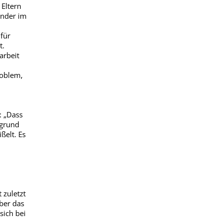
Eltern
inder im
für
t.
arbeit
roblem,
: „Dass
fgrund
ßelt. Es
zuletzt
ber das
sich bei