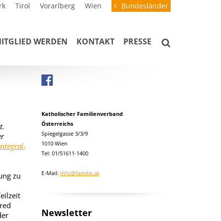
rk
Tirol
Vorarlberg
Wien
Bundesländer
ITGLIED WERDEN
KONTAKT
PRESSE
Katholischer Familienverband
Österreichs
t.
Spiegelgasse 3/3/9
er
1010 Wien
Integral-
Tel: 01/51611-1400
E-Mail:
info@familie.at
ung zu
ilzeit
fred
Newsletter
der