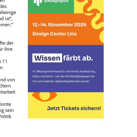
nen
des
lleinige
 ist“,
immen.“
fte der
r ihre
h 11
en
rund von
Eltern
itarbeit
könnte
ig sein
olitik