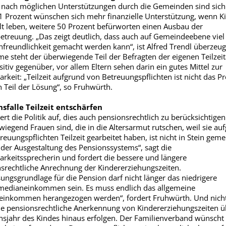
 nach möglichen Unterstützungen durch die Gemeinden sind sich 
51 Prozent wünschen sich mehr finanzielle Unterstützung, wenn K
t leben, weitere 50 Prozent befürworten einen Ausbau der
etreuung. „Das zeigt deutlich, dass auch auf Gemeindeebene viel 
nfreundlichkeit gemacht werden kann“, ist Alfred Trendl überzeug
e steht der überwiegende Teil der Befragten der eigenen Teilzeit
sitiv gegenüber, vor allem Eltern sehen darin ein gutes Mittel zur
arkeit: „Teilzeit aufgrund von Betreuungspflichten ist nicht das P
 Teil der Lösung“, so Fruhwürth.
sfalle Teilzeit entschärfen
ert die Politik auf, dies auch pensionsrechtlich zu berücksichtigen
wiegend Frauen sind, die in die Altersarmut rutschen, weil sie au
euungspflichten Teilzeit gearbeitet haben, ist nicht in Stein gemei
n der Ausgestaltung des Pensionssystems“, sagt die
arkeitssprecherin und fordert die bessere und längere
srechtliche Anrechnung der Kindererziehungszeiten.
ngsgrundlage für die Pension darf nicht länger das niedrigere
edianeinkommen sein. Es muss endlich das allgemeine
inkommen herangezogen werden“, fordert Fruhwürth. Und nicht 
e pensionsrechtliche Anerkennung von Kindererziehungszeiten ü
nsjahr des Kindes hinaus erfolgen. Der Familienverband wünscht 