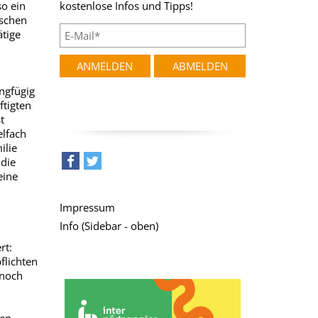
so ein
kostenlose Infos und Tipps!
ischen
tige
ingfügig
ftigten
t
elfach
ilie
 die
eine
teilen
tweet
Impressum
Info (Sidebar - oben)
rt:
flichten
 noch