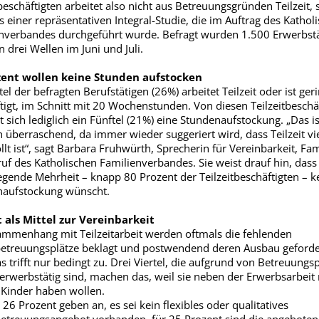
tbeschäftigten arbeitet also nicht aus Betreuungsgründen Teilzeit, 
s einer repräsentativen Integral-Studie, die im Auftrag des Kathol
nverbandes durchgeführt wurde. Befragt wurden 1.500 Erwerbstä
n drei Wellen im Juni und Juli.
zent wollen keine Stunden aufstocken
tel der befragten Berufstätigen (26%) arbeitet Teilzeit oder ist ger
tigt, im Schnitt mit 20 Wochenstunden. Von diesen Teilzeitbeschä
 sich lediglich ein Fünftel (21%) eine Stundenaufstockung. „Das is
n überraschend, da immer wieder suggeriert wird, dass Teilzeit vi
lt ist“, sagt Barbara Fruhwürth, Sprecherin für Vereinbarkeit, Fam
uf des Katholischen Familienverbandes. Sie weist drauf hin, dass
gende Mehrheit – knapp 80 Prozent der Teilzeitbeschäftigten – k
naufstockung wünscht.
t als Mittel zur Vereinbarkeit
mmenhang mit Teilzeitarbeit werden oftmals die fehlenden
etreuungsplätze beklagt und postwendend deren Ausbau geforde
s trifft nur bedingt zu. Drei Viertel, die aufgrund von Betreuungsp
t erwerbstätig sind, machen das, weil sie neben der Erwerbsarbeit
r Kinder haben wollen.
 26 Prozent geben an, es sei kein flexibles oder qualitatives