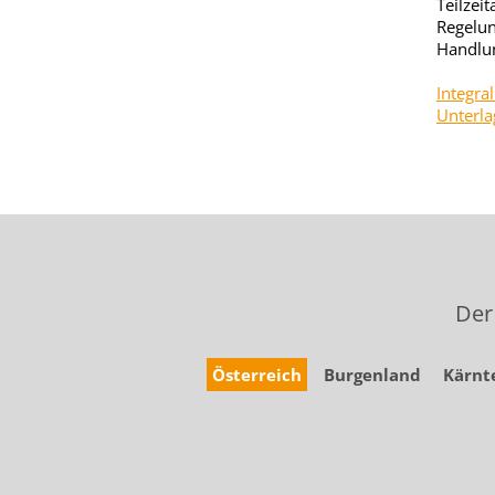
Teilzei
Regelun
Handlun
Integra
Unterla
Der
Österreich
Burgenland
Kärnt