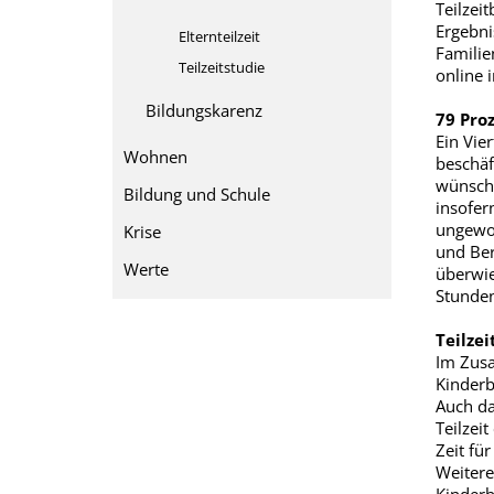
Teilzei
Ergebni
Elternteilzeit
Familie
Teilzeitstudie
online i
Bildungskarenz
79 Pro
Ein Vier
Wohnen
beschäf
wünscht
Bildung und Schule
insofer
ungewol
Krise
und Ber
Werte
überwie
Stunde
Teilzei
Im Zusa
Kinderb
Auch da
Teilzei
Zeit fü
Weitere