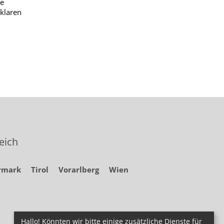
te
 klaren
eich
rmark
Tirol
Vorarlberg
Wien
Hallo! Könnten wir bitte einige zusätzliche Dienste für