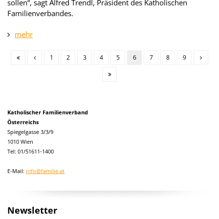
sollen“, sagt Alfred Trendl, Präsident des Katholischen
Familienverbandes.
mehr
1
2
3
4
5
6
7
8
9
Katholischer Familienverband
Österreichs
Spiegelgasse 3/3/9
1010 Wien
Tel: 01/51611-1400
E-Mail:
info@familie.at
Newsletter