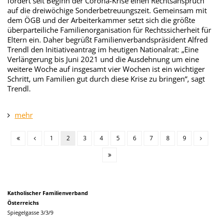
fordert seit Beginn der Corona-Krise einen Rechtsanspruch
auf die dreiwöchige Sonderbetreuungszeit. Gemeinsam mit
dem ÖGB und der Arbeiterkammer setzt sich die größte
überparteiliche Familienorganisation für Rechtssicherheit für
Eltern ein. Daher begrüßt Familienverbandspräsident Alfred
Trendl den Initiativeantrag im heutigen Nationalrat: „Eine
Verlängerung bis Juni 2021 und die Ausdehnung um eine
weitere Woche auf insgesamt vier Wochen ist ein wichtiger
Schritt, um Familien gut durch diese Krise zu bringen“, sagt
Trendl.
mehr
1
2
3
4
5
6
7
8
9
Katholischer Familienverband
Österreichs
Spiegelgasse 3/3/9