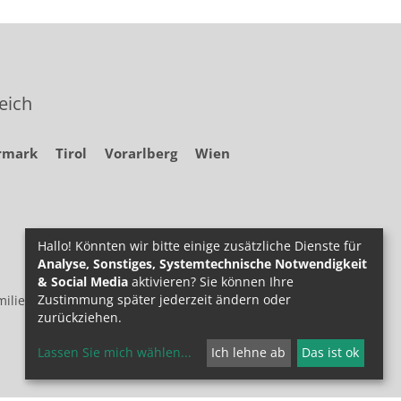
eich
rmark
Tirol
Vorarlberg
Wien
Hallo! Könnten wir bitte einige zusätzliche Dienste für
Analyse, Sonstiges, Systemtechnische Notwendigkeit
& Social Media
aktivieren? Sie können Ihre
Zustimmung später jederzeit ändern oder
ilie.at
zurückziehen.
Lassen Sie mich wählen
...
Ich lehne ab
Das ist ok