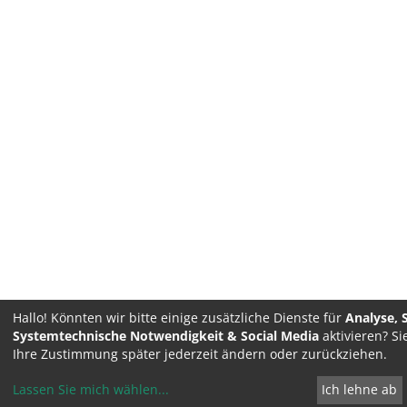
Hallo! Könnten wir bitte einige zusätzliche Dienste für
Analyse, 
Systemtechnische Notwendigkeit & Social Media
aktivieren? S
Ihre Zustimmung später jederzeit ändern oder zurückziehen.
Lassen Sie mich wählen
...
Ich lehne ab