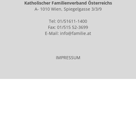
Katholischer Familienverband Österreichs
A- 1010 Wien, Spiegelgasse 3/3/9
Tel: 01/51611-1400
Fax: 01/515 52-3699
E-Mail:
info@familie.at
IMPRESSUM