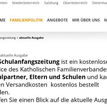
rnten
Niederösterreich
Salzburg
Oberösterreich
Steierma
ME
FAMILIENPOLITIK
ANGEBOTE
WIR ÜBER UNS
M
angszeitung
aktuelle Ausgabe
aktuelle Ausgabe
Schulanfangszeitung
ist ein kostenlos
ice des Katholischen Familienverbande
lpartner, Eltern und Schulen
und ka
n Versandkosten kostenlos bestellt
den.
en Sie einen Blick auf die aktuelle Aus