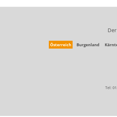
Der
Österreich
Burgenland
Kärnt
Tel: 0