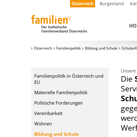
Österreich
Burgenland
Kä
HO
Österreich
Familienpolitik
Bildung und Schule
Schulanf
Unsere 
Familienpolitik in Österreich und
Die
EU
Serv
Materielle Familienpolitik
Schu
Politische Forderungen
gege
Vereinbarkeit
wer
Wohnen
Werf
Bildung und Schule