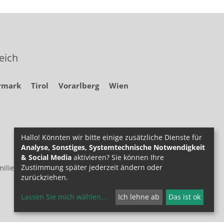
eich
rmark
Tirol
Vorarlberg
Wien
Hallo! Könnten wir bitte einige zusätzliche Dienste für
Analyse, Sonstiges, Systemtechnische Notwendigkeit
& Social Media
aktivieren? Sie können Ihre
Zustimmung später jederzeit ändern oder
ilie.at
zurückziehen.
Lassen Sie mich wählen
...
Ich lehne ab
Das ist ok