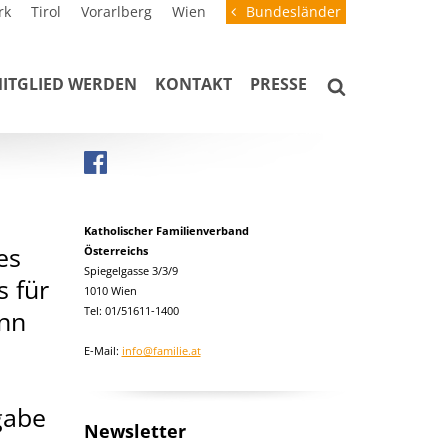
rk
Tirol
Vorarlberg
Wien
Bundesländer
ITGLIED WERDEN
KONTAKT
PRESSE
Katholischer Familienverband
es
Österreichs
Spiegelgasse 3/3/9
s für
1010 Wien
Tel: 01/51611-1400
nn
E-Mail:
info@familie.at
gabe
Newsletter