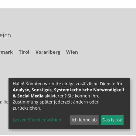
eich
rmark
Tirol
Vorarlberg
Wien
Hallo! Könnten wir bitte einige zusätzliche Dienste für
Analyse, Sonstiges, Systemtechnische Notwendigkeit
& Social Media
aktivieren? Sie können Ihre
ilie.at
Zustimmung später jederzeit ändern oder
zurückziehen.
Lassen Sie mich wählen
...
Ich lehne ab
Das ist ok