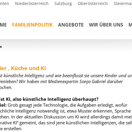
rnten
Niederösterreich
Salzburg
Oberösterreich
Steierma
ME
FAMILIENPOLITIK
ANGEBOTE
WIR ÜBER UNS
M
s
er , Küche und KI
st künstliche Intelligenz und wie beeinflusst sie unsere Kinder und u
ienleben? Wir haben mit Medienexpertin Sonja Gabriel darüber
ochen.
st KI, also künstliche Intelligenz überhaupt?
el:
Grob gesagt jede Technologie, die Aufgaben erledigt, wofür
hliche Intelligenz notwendig ist, etwa Muster erkennen, Sprache
ehen. In der aktuellen Diskussion um KI wird allerdings damit mei
rative KI“ gemeint, das sind jene künstlichen Intelligenzen, die sel
e erstellen.