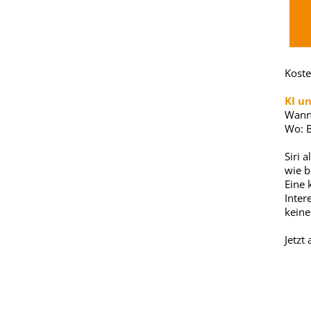
Koste
KI u
Wann:
Wo: B
Siri 
wie b
Eine 
Inter
keine
Jetzt