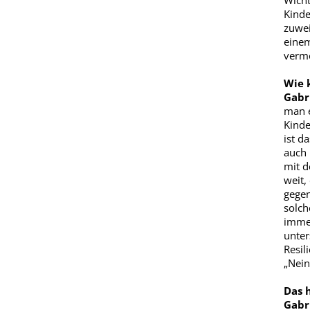
Wicht
Kinde
zuwei
einem
verme
Wie 
Gabri
man e
Kinde
ist d
auch 
mit d
weit,
gegen
solch
immer
unter
Resil
„Nein
Das 
Gabri