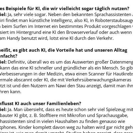
es Beispiele für KI, die wir vielleicht sogar täglich nutzen?
el:
Ja, sehr viele sogar. Neben den bekannten Sprachassistenten 
iri findet man künstliche Intelligenz, also KI, in Roboterstaubsaug
beim Surfen im Internet ein bestimmtes Produkt vorgeschlagen 
siert im Hintergrund eine KI den Browserverlauf oder auch wenn
am Handy benutzt wird, lotst eine KI durch den Verkehr.
eißt, es gibt auch KI, die Vorteile hat und unseren Alltag
infacht?
el:
Definitiv, überall wo es um das Auswerten großer Datenmen
 kann das eine KI schneller und gründlicher als ein Mensch. So gib
 Verbesserungen in der Medizin, etwa einen Scanner für Hautkrebs
rmale abscannt oder KI, die mit Verkehrsüberwachungskameras
tzt ist und den Nutzern am Nawi den Stau anzeigt, damit man ih
hren kann.
nflusst KI auch unser Familienleben?
el:
Ja. Man übersieht, dass es heute schon sehr viel Spielzeug mi
bauter KI gibt, z. B. Stofftiere mit Mikrofon und Sprachausgabe,
hassistenten sind in vielen Haushalten zu finden genauso wie
phones. Kinder komplett davon weg zu halten wird gar nicht geh