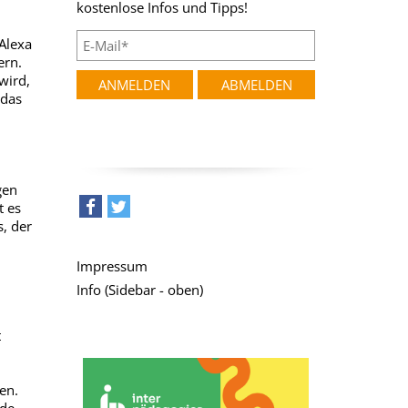
kostenlose Infos und Tipps!
Alexa
ern.
wird,
 das
gen
t es
, der
teilen
tweet
n
Impressum
Info (Sidebar - oben)
t
en.