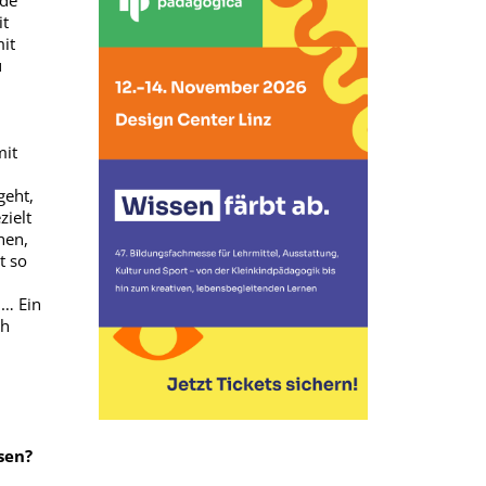
ade
it
it
u
mit
geht,
ielt
hen,
t so
 … Ein
ch
sen?