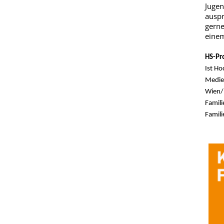
Jugen
auspr
gerne
einem
HS-Pr
Ist Ho
Medie
Wien/
Famili
Famili