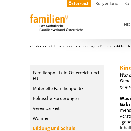
Österreich
Burgenland
Kä
HO
Österreich
Familienpolitik
Bildung und Schule
Aktuelle
Kind
Familienpolitik in Österreich und
Was i
EU
Famil
gespr
Materielle Familienpolitik
Politische Forderungen
Was i
Gabri
Vereinbarkeit
mensc
verst
Wohnen
„gene
Inhalt
Bildung und Schule