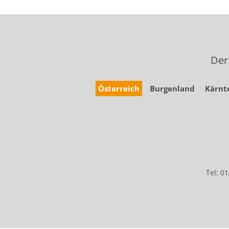
Der
Österreich
Burgenland
Kärnt
Tel: 0