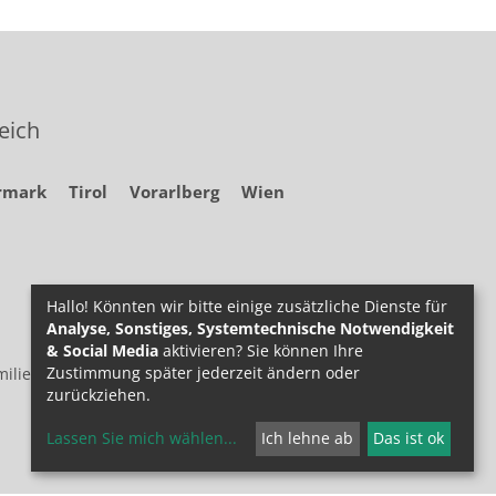
eich
rmark
Tirol
Vorarlberg
Wien
Hallo! Könnten wir bitte einige zusätzliche Dienste für
Analyse, Sonstiges, Systemtechnische Notwendigkeit
& Social Media
aktivieren? Sie können Ihre
Zustimmung später jederzeit ändern oder
ilie.at
zurückziehen.
Lassen Sie mich wählen
...
Ich lehne ab
Das ist ok