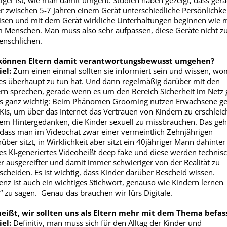
iger ist, wie man damit umgeht. Studien haben gezeigt, dass ger
r zwischen 5-7 Jahren einem Gerät unterschiedliche Persönlichke
sen und mit dem Gerät wirkliche Unterhaltungen beginnen wie m
 Menschen. Man muss also sehr aufpassen, diese Geräte nicht z
nschlichen.
können Eltern damit verantwortungsbewusst umgehen?
el:
Zum einen einmal sollten sie informiert sein und wissen, wo
s überhaupt zu tun hat. Und dann regelmäßig darüber mit den
rn sprechen, gerade wenn es um den Bereich Sicherheit im Netz 
as ganz wichtig: Beim Phänomen Grooming nutzen Erwachsene gez
KIs, um über das Internet das Vertrauen von Kindern zu erschleic
em Hintergedanken, die Kinder sexuell zu missbrauchen. Das geh
 dass man im Videochat zwar einer vermeintlich Zehnjährigen
über sitzt, in Wirklichkeit aber sitzt ein 40jähriger Mann dahinter
es KI-generiertes Videoheißt deep fake und diese werden technis
 ausgereifter und damit immer schwieriger von der Realität zu
scheiden. Es ist wichtig, dass Kinder darüber Bescheid wissen.
ienz ist auch ein wichtiges Stichwort, genauso wie Kindern lernen
“ zu sagen. Genau das brauchen wir fürs Digitale.
heißt, wir sollten uns als Eltern mehr mit dem Thema befas
el:
Definitiv, man muss sich für den Alltag der Kinder und