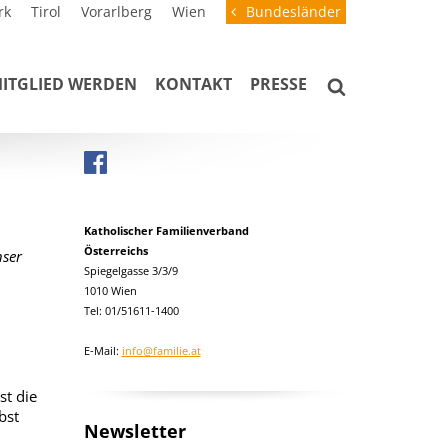
rk
Tirol
Vorarlberg
Wien
Bundesländer
ITGLIED WERDEN
KONTAKT
PRESSE
Katholischer Familienverband
Österreichs
nser
Spiegelgasse 3/3/9
1010 Wien
Tel: 01/51611-1400
E-Mail:
info@familie.at
st die
bst
Newsletter