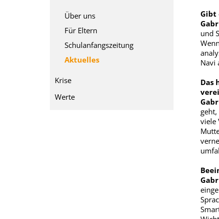
Gibt 
Über uns
Gabri
Für Eltern
und S
Wenn 
Schulanfangszeitung
analy
Aktuelles
Navi 
Krise
Das h
vere
Werte
Gabri
geht,
viele
Mutte
verne
umfa
Beei
Gabri
einge
Sprac
Smart