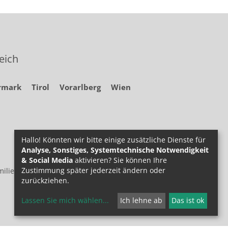
eich
rmark
Tirol
Vorarlberg
Wien
Hallo! Könnten wir bitte einige zusätzliche Dienste für
Analyse, Sonstiges, Systemtechnische Notwendigkeit
& Social Media
aktivieren? Sie können Ihre
Zustimmung später jederzeit ändern oder
ilie.at
zurückziehen.
Lassen Sie mich wählen
...
Ich lehne ab
Das ist ok