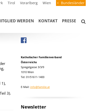
rk
Tirol
Vorarlberg
Wien
Bundesländer
ITGLIED WERDEN
KONTAKT
PRESSE
Katholischer Familienverband
Österreichs
der
Spiegelgasse 3/3/9
ng,
1010 Wien
Tel: 01/51611-1400
 1),
E-Mail:
info@familie.at
eil 3).
Newsletter