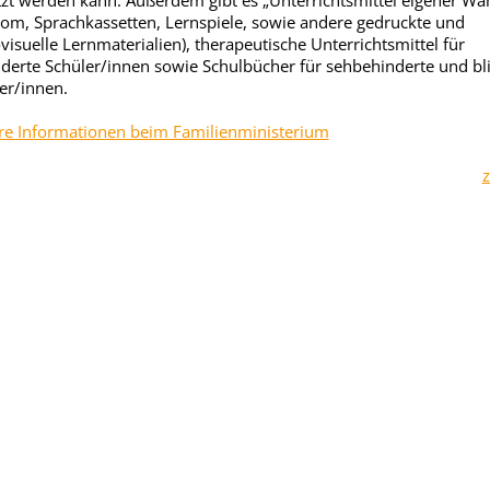
zt werden kann. Außerdem gibt es „Unterrichtsmittel eigener Wa
om, Sprachkassetten, Lernspiele, sowie andere gedruckte und
visuelle Lernmaterialien), therapeutische Unterrichtsmittel für
derte Schüler/innen sowie Schulbücher für sehbehinderte und bl
er/innen.
e Informationen beim Familienministerium