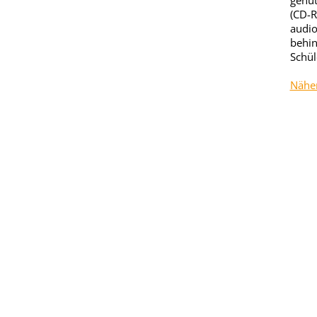
genut
(CD-R
audio
behin
Schül
Näher