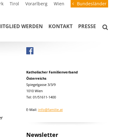
rk
Tirol
Vorarlberg
Wien
Bundesländer
ITGLIED WERDEN
KONTAKT
PRESSE
Katholischer Familienverband
Österreichs
Spiegelgasse 3/3/9
1010 Wien
Tel: 01/51611-1400
E-Mail:
info@familie.at
er
Newsletter