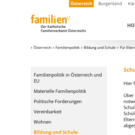
Österreich
Burgenland
Kä
HO
Österreich
Familienpolitik
Bildung und Schule
Für Elter
Sch
Familienpolitik in Österreich und
EU
Hier 
Materielle Familienpolitik
Über 
Politische Forderungen
notwe
Schul
Vereinbarkeit
Schül
Elter
Wohnen
abges
Bildung und Schule