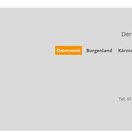
Der
Österreich
Burgenland
Kärnt
Tel: 0