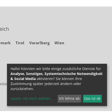
eich
rmark
Tirol
Vorarlberg
Wien
Hallo! Könnten wir bitte einige zusätzliche Dienste für
Analyse, Sonstiges, Systemtechnische Notwendigkeit
& Social Media
aktivieren? Sie können Ihre
Zustimmung später jederzeit ändern oder
ilie.at
zurückziehen.
Lassen Sie mich wählen
...
Ich lehne ab
Das ist ok