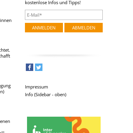
kostenlose Infos und Tipps!
/innen
htet.
hafft
teilen
tweet
ügung
Impressum
n)
Info (Sidebar - oben)
denen