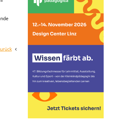
hl"
inde
zurück