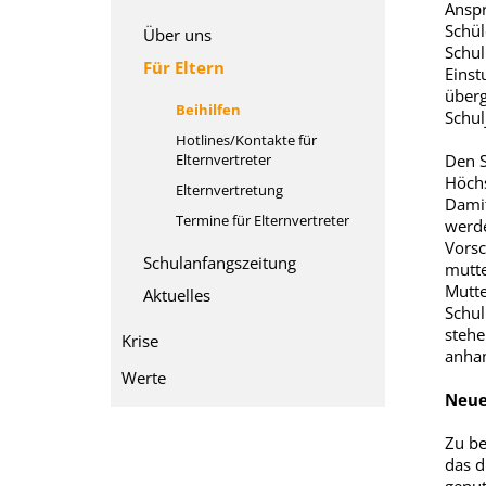
Anspr
Schül
Über uns
Schul
Für Eltern
Einst
überg
Beihilfen
Schul
Hotlines/Kontakte für
Elternvertreter
Den S
Höchs
Elternvertretung
Damit
Termine für Elternvertreter
werde
Vorsc
Schulanfangszeitung
mutte
Mutte
Aktuelles
Schul
stehe
Krise
anhan
Werte
Neue
Zu be
das d