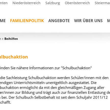
rnten
Niederösterreich
Salzburg
Oberösterreich
Steierma
ME
FAMILIENPOLITIK
ANGEBOTE
WIR ÜBER UNS
M
n
Beihilfen
ulbuchaktion
finden Sie nähere Informationen zur "Schulbuchaktion"
die Sachleistung Schulbuchaktion werden Schüler/innen mit den
ndigen Unterrichtsmitteln unentgeltlich ausgestattet. Die
buchaktion ermöglicht da mit den gleichmäßigen Zugang aller
er/innen zur Bildung und trägt auch zur finanziellen Entlastung d
n bei. Der Schulbuch-Selbstbehalt ist seit dem Schuljahr 2011/12
chafft.