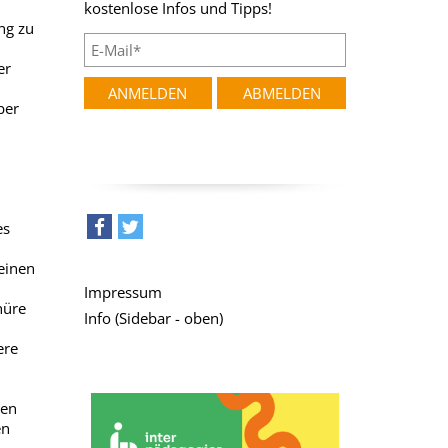
kostenlose Infos und Tipps!
ng zu
er
ber
es
teilen
tweet
einen
Impressum
hüre
Info (Sidebar - oben)
ere
den
en