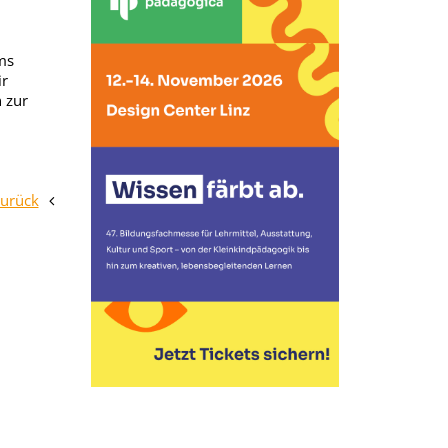
ms
ir
 zur
zurück