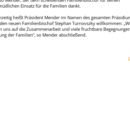
 so Mender, der dem scheidenden Familienbischof für seinen
üdlichen Einsatz für die Familien dankt.
hzeitig heißt Präsident Mender im Namen des gesamten Präsidiu
den neuen Familienbischof Stephan Turnovszky willkommen: „W
n uns auf die Zusammenarbeit und viele fruchtbare Begegnungen
ung der Familien“, so Mender abschließend.