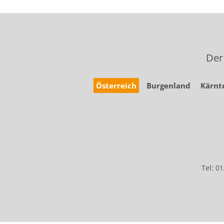
Der
Österreich
Burgenland
Kärnt
Tel: 0