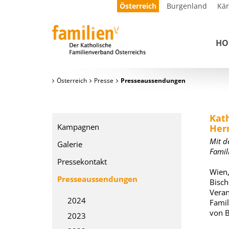
Österreich
Burgenland
Kä
HO
Österreich
Presse
Presseaussendungen
Kat
Kampagnen
Her
Mit d
Galerie
Famil
Pressekontakt
Wien,
Presseaussendungen
Bisch
Veran
2024
Famil
von B
2023