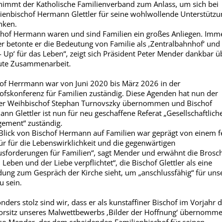
nimmt der Katholische Familienverband zum Anlass, um sich bei
ienbischof Hermann Glettler für seine wohlwollende Unterstützu
nken.
chof Hermann waren und sind Familien ein großes Anliegen. Imm
r betonte er die Bedeutung von Familie als ‚Zentralbahnhof‘ und
t- Up‘ für das Leben“, zeigt sich Präsident Peter Mender dankbar ü
ute Zusammenarbeit.
of Herrmann war von Juni 2020 bis März 2026 in der
ofskonferenz für Familien zuständig. Diese Agenden hat nun der
er Weihbischof Stephan Turnovszky übernommen und Bischof
nn Glettler ist nun für neu geschaffene Referat „Gesellschaftlich
ement“ zuständig.
Blick von Bischof Hermann auf Familien war geprägt von einem f
r für die Lebenswirklichkeit und die gegenwärtigen
sforderungen für Familien“, sagt Mender und erwähnt die Brosc
Leben und der Liebe verpflichtet“, die Bischof Glettler als eine
dung zum Gespräch der Kirche sieht, um „anschlussfähig“ für uns
u sein.
nders stolz sind wir, dass er als kunstaffiner Bischof im Vorjahr 
orsitz unseres Malwettbewerbs ‚Bilder der Hoffnung‘ übernomm