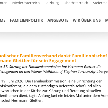
rnten
Niederösterreich
Salzburg
Oberösterreich
Steierma
ME
FAMILIENPOLITIK
ANGEBOTE
WIR ÜBER UNS
M
holischer Familienverband dankt Familienbischof
mann Glettler für sein Engagement
er 57. Sitzung der Familienkommission hat Hermann Glettler die
ienagenden an den Wiener Weihbischof Stephan Turnovszky überge
 19. Juni 2026. Die Familienkommission, eine Einrichtung der
ofskonferenz, die dem zuständigen Referatsbischof und allen
twortlichen in der Kirche zur Klärung und Beratung aktuellen
ienthemen dient, tagte Anfang Juni ein letztes Mal unter dem Vors
ischof Herrmann Glettler.