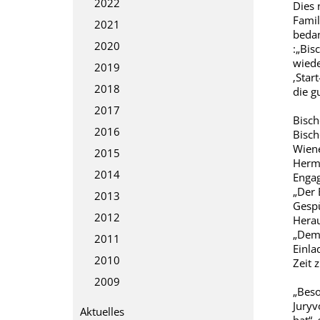
2022
Dies 
Famil
2021
beda
2020
:„Bis
wiede
2019
‚Star
2018
die g
2017
Bisch
2016
Bisch
Wien
2015
Herma
2014
Engag
„Der 
2013
Gespü
2012
Herau
„Dem 
2011
Einla
2010
Zeit z
2009
„Beso
Juryv
Aktuelles