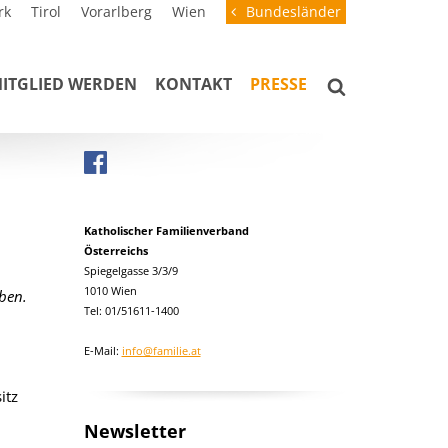
rk
Tirol
Vorarlberg
Wien
Bundesländer
ITGLIED WERDEN
KONTAKT
PRESSE
Katholischer Familienverband
Österreichs
Spiegelgasse 3/3/9
1010 Wien
ben.
Tel: 01/51611-1400
E-Mail:
info@familie.at
itz
Newsletter