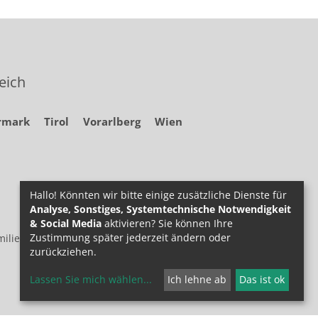
eich
rmark
Tirol
Vorarlberg
Wien
Hallo! Könnten wir bitte einige zusätzliche Dienste für
Analyse, Sonstiges, Systemtechnische Notwendigkeit
& Social Media
aktivieren? Sie können Ihre
Zustimmung später jederzeit ändern oder
ilie.at
zurückziehen.
Lassen Sie mich wählen
...
Ich lehne ab
Das ist ok