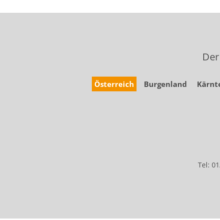
Der
Österreich
Burgenland
Kärnt
Tel: 0