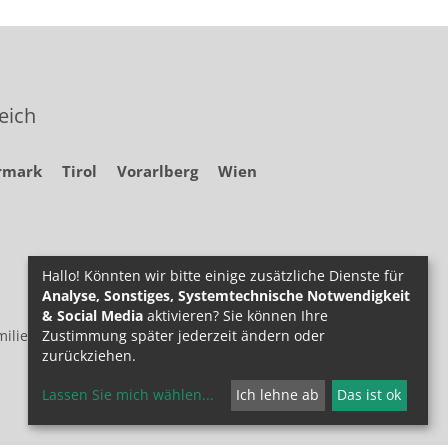
eich
rmark
Tirol
Vorarlberg
Wien
Hallo! Könnten wir bitte einige zusätzliche Dienste für
Analyse, Sonstiges, Systemtechnische Notwendigkeit
& Social Media
aktivieren? Sie können Ihre
ilie.at
Zustimmung später jederzeit ändern oder
zurückziehen.
Lassen Sie mich wählen
...
Ich lehne ab
Das ist ok