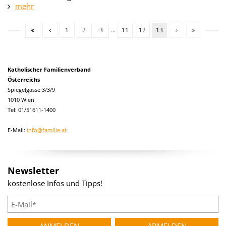
mehr
1
2
3
...
11
12
13
Katholischer Familienverband
Österreichs
Spiegelgasse 3/3/9
1010 Wien
Tel: 01/51611-1400
E-Mail:
info@familie.at
Newsletter
kostenlose Infos und Tipps!