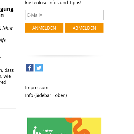
kostenlose Infos und Tipps!
igung
rn
 lehnt
lfe
r
n, dass
n, wie
teilen
tweet
fred
Impressum
Info (Sidebar - oben)