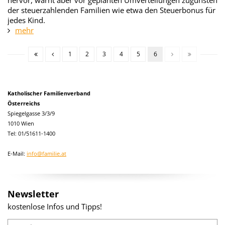
hervor, warnt aber vor geplanten Umverteilungen zugunsten
der steuerzahlenden Familien wie etwa den Steuerbonus für
jedes Kind.
mehr
1
2
3
4
5
6
Katholischer Familienverband
Österreichs
Spiegelgasse 3/3/9
1010 Wien
Tel: 01/51611-1400
E-Mail:
info@familie.at
Newsletter
kostenlose Infos und Tipps!