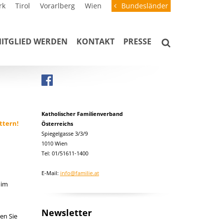
rk
Tirol
Vorarlberg
Wien
Bundesländer
ITGLIED WERDEN
KONTAKT
PRESSE
Katholischer Familienverband
ttern!
Österreichs
Spiegelgasse 3/3/9
1010 Wien
Tel: 01/51611-1400
E-Mail:
info@familie.at
 im
Newsletter
ken Sie