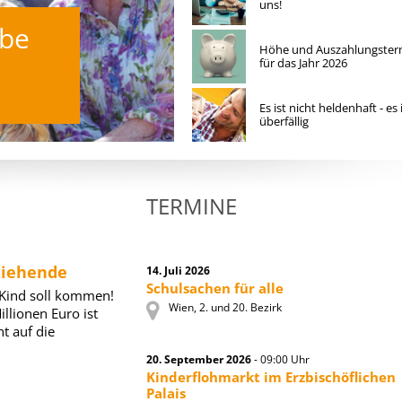
uns!
be
Das ändert sich j
Höhe und Auszahlungster
Familien
für das Jahr 2026
Doppelbudget 2027/2028
Es ist nicht heldenhaft - es 
überfällig
TERMINE
ziehende
14. Juli 2026
Schulsachen für alle
 Kind soll kommen!
Wien, 2. und 20. Bezirk
llionen Euro ist
t auf die
20. September 2026
- 09:00 Uhr
Kinderflohmarkt im Erzbischöflichen
Palais