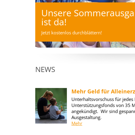
Unsere Sommerausga
ist da!
Jetzt kostenlos durchblättern!
NEWS
Mehr Geld für Alleiner
Unterhaltsvorschuss für jedes
Unterstützungsfonds von 35 Mi
angekündigt. Wir sind gespann
Ausgestaltung.
Mehr