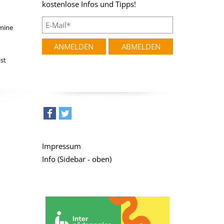
kostenlose Infos und Tipps!
etzt für
Elternbild
mine
2026
Alle neuen Online-Ter
ist
teilen
tweet
Impressum
Info (Sidebar - oben)