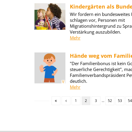
Kindergärten als Bund
Wir fordern ein bundesweites
schlagen vor, Personen mit
Migrationshintergrund zu Spra
Verstärkung auszubilden.
Mehr
Hände weg vom Famili
"Der Familienbonus ist kein G
steuerliche Gerechtigkeit", ma
Familienverbandspräsident Pe
deutlich.
Mehr
1
2
3
...
52
53
54