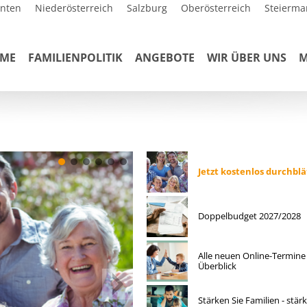
rnten
Niederösterreich
Salzburg
Oberösterreich
Steierma
ME
FAMILIENPOLITIK
ANGEBOTE
WIR ÜBER UNS
M
Jetzt kostenlos durchblä
Doppelbudget 2027/2028
Alle neuen Online-Termine
Überblick
Stärken Sie Familien - stär